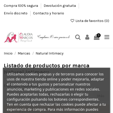
Compra 100% segura
Devolución gratuita
Envío discreto
Contacto y horario
Lista de favoritos (
0
)
0
Inicio
Marcas
Natural Intimacy
Listado de productos por marca
Natural Intimacy
Utilizamos cookies propias y de terceros para conocer los
usos de nuestra tienda online y poder mejorarla, adaptar
el contenido a tus gustos y personalizar nuestros
Esponjas naturales
anuncios, marketing y publicaciones en redes sociales.
Puedes aceptarlas todas, rechazarlas o elegir tu
Más
configuración pulsando los botones correspondientes.
Ten en cuenta que rechazar las cookies puede afectar a tu
experiencia de compra. Para más información puedes
No hay productos.