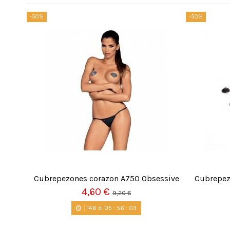
-50%
-50%
Cubrepezones corazon A750 Obsessive
Cubrepez
4,60 €
9,20 €
146
d.
05
:
56
:
03