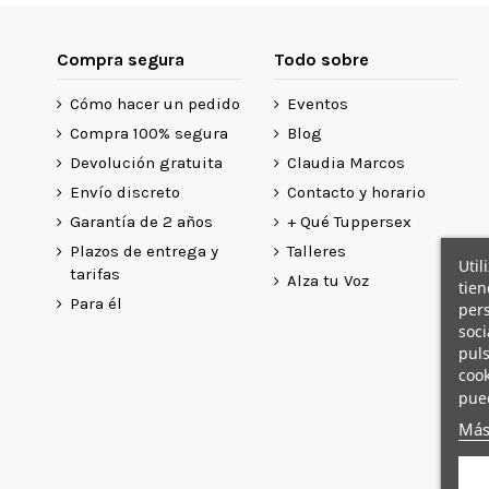
Compra segura
Todo sobre
Cómo hacer un pedido
Eventos
Compra 100% segura
Blog
Devolución gratuita
Claudia Marcos
Envío discreto
Contacto y horario
Garantía de 2 años
+ Qué Tuppersex
Plazos de entrega y
Talleres
Util
tarifas
Alza tu Voz
tien
Para él
pers
soci
puls
cook
pue
Más