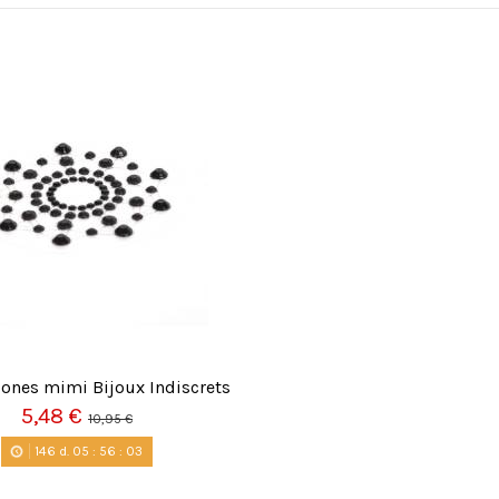
ones mimi Bijoux Indiscrets
5,48 €
10,95 €
146
d.
05
:
56
:
03