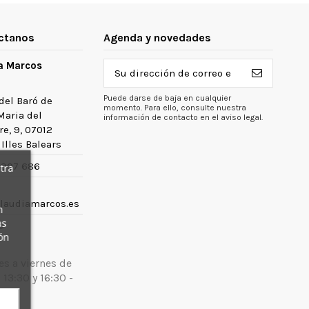
ctanos
Agenda y novedades
a Marcos
Puede darse de baja en cualquier
del Baró de
momento. Para ello, consulte nuestra
Maria del
información de contacto en el aviso legal.
e, 9, 07012
Illes Balears
 907 686
tra
laudiamarcos.es
n
as
o
ón
es a viernes de
 13:30 y 16:30 -
h.