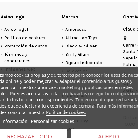
Aviso legal
Marcas
Contá
Aviso legal
Amoressa
Claudi
Política de cookies
Attraction Toys
Carrer 
Protección de datos
Black & Silver
Santa 
Términos y
Brilly Glam
Sepulcr
condiciones
Bijoux Indiscrets
Palma, 
Imágenes web
Calexotics
971
izamos cookies propias y de terceros para conocer los usos de nues
Cocoro Intim
da online y poder mejorarla, adaptar el contenido a tus gustos y
onalizar nuestros anuncios, marketing y publicaciones en redes
Coverme
cati@c
ales. Puedes aceptarlas todas, rechazarlas o elegir tu configuració
Crushious
ando los botones correspondientes. Ten en cuenta que rechazar l
Horari
Cyber Silicock
ies puede afectar a tu experiencia de compra. Para más informaci
Política de cookies.
des consultar nuestra
Darkness
De lun
 información
Personalizar cookies
Dream Toys
10:00 -
Eros
20:00 
RECHAZAR TODO
ACEPTO
Fetish Submissive