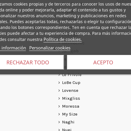
Sábado
Fun Function
izamos cookies propias y de terceros para conocer los usos de nues
14:30 h
da online y poder mejorarla, adaptar el contenido a tus gustos y
Glyde
onalizar nuestros anuncios, marketing y publicaciones en redes
Inspire
ales. Puedes aceptarlas todas, rechazarlas o elegir tu configuració
ando los botones correspondientes. Ten en cuenta que rechazar l
Intense
ies puede afectar a tu experiencia de compra. Para más informaci
Intimax
Política de cookies.
des consultar nuestra
Intimochic
 información
Personalizar cookies
Jamyjob
La Maleta Roja
RECHAZAR TODO
ACEPTO
Le Desir
Le Frivole
LoBe Cup
Lovense
Mixgliss
Moressa
My Size
Naghi
Nuei