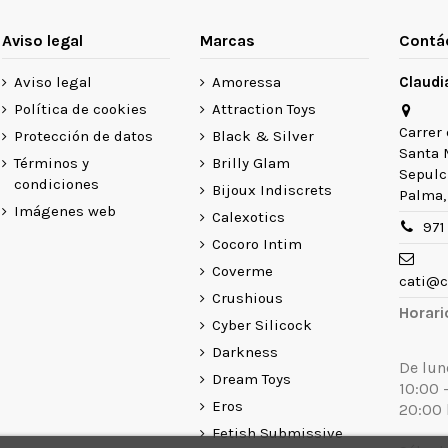
Aviso legal
Marcas
Contá
Aviso legal
Amoressa
Claudi
Política de cookies
Attraction Toys
Carrer 
Protección de datos
Black & Silver
Santa 
Términos y
Brilly Glam
Sepulcr
condiciones
Bijoux Indiscrets
Palma, 
Imágenes web
Calexotics
971
Cocoro Intim
Coverme
cati@c
Crushious
Horari
Cyber Silicock
Darkness
De lun
Dream Toys
10:00 -
Eros
20:00 
Fetish Submissive