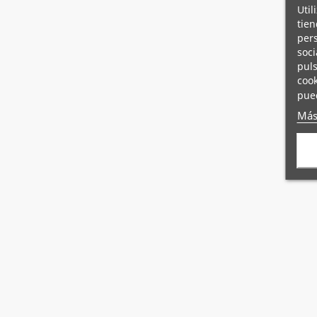
Util
tien
pers
soci
puls
cook
pue
Más