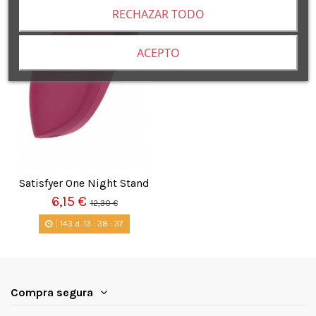
RECHAZAR TODO
ACEPTO
Satisfyer One Night Stand
6,15 €
12,30 €
143
d.
13
:
38
:
36
Compra segura