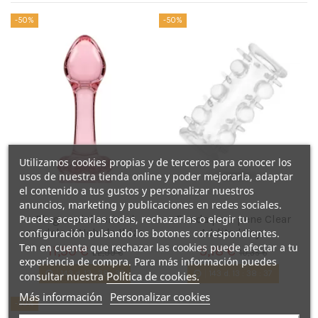
-50%
-50%
Utilizamos cookies propias y de terceros para conocer los
usos de nuestra tienda online y poder mejorarla, adaptar
el contenido a tus gustos y personalizar nuestros
anuncios, marketing y publicaciones en redes sociales.
Puedes aceptarlas todas, rechazarlas o elegir tu
Plug anal de cristal
Funda para pene Clear
modelo 2 Nebula Ibiza
Addited Toys
configuración pulsando los botones correspondientes.
Ten en cuenta que rechazar las cookies puede afectar a tu
11,50 €
5,18 €
22,99 €
10,35 €
experiencia de compra. Para más información puedes
143
d.
13
:
38
:
36
143
d.
13
:
38
:
36
Política de cookies.
consultar nuestra
Más información
Personalizar cookies
-50%